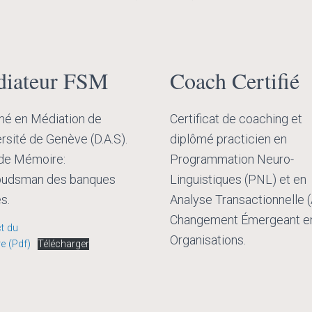
iateur FSM
Coach Certifié
mé en Médiation de
Certificat de coaching et
ersité de Genève (D.A.S).
diplômé practicien en
 de Mémoire:
Programmation Neuro-
udsman des banques
Linguistiques (PNL) et en
s.
Analyse Transactionnelle (
Changement Émergeant e
t du
Organisations.
e (Pdf)
Télécharger